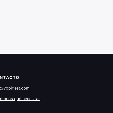
NTACTO
o@yopigest.com
ntanos qué necesitas