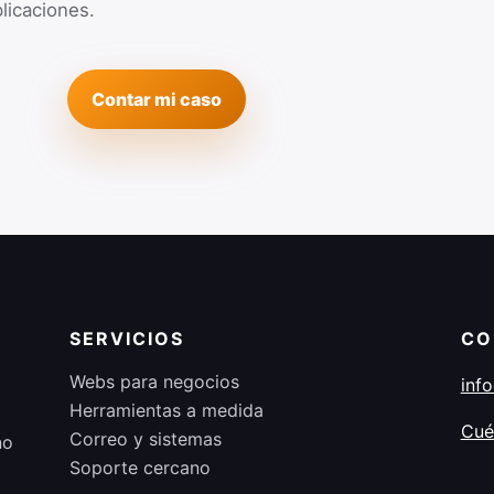
licaciones.
Contar mi caso
SERVICIOS
CO
Webs para negocios
inf
Herramientas a medida
Cué
Correo y sistemas
no
Soporte cercano