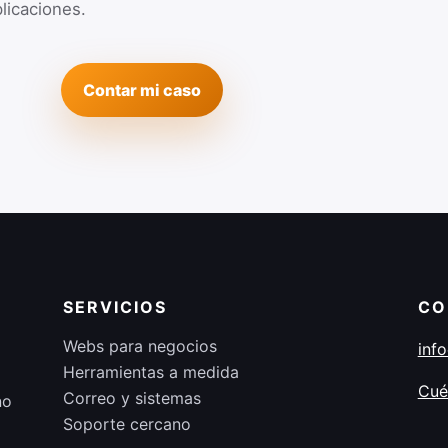
licaciones.
Contar mi caso
SERVICIOS
CO
Webs para negocios
inf
Herramientas a medida
Cué
Correo y sistemas
no
Soporte cercano