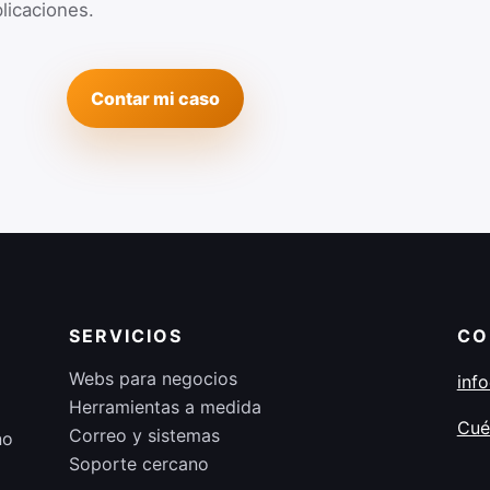
licaciones.
Contar mi caso
SERVICIOS
CO
Webs para negocios
inf
Herramientas a medida
Cué
Correo y sistemas
no
Soporte cercano