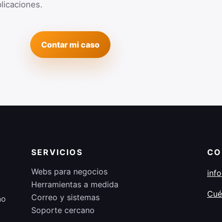
licaciones.
Contar mi caso
SERVICIOS
CO
Webs para negocios
inf
Herramientas a medida
Cué
Correo y sistemas
no
Soporte cercano